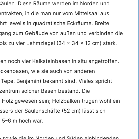
er Säulen. Diese Räume werden im Norden und
ntrakten, in die man nur vom Mittelsaal aus
hrt jeweils in quadratische Eckräume. Breite
ugang zum Gebäude von außen und verbinden die
bis zu vier Lehmziegel (34 × 34 × 12 cm) stark.
 noch vier Kalksteinbasen in situ angetroffen.
Glockenbasen, wie sie auch von anderen
Tepe, Benjamin) bekannt sind. Vieles spricht
gszentrum solcher Basen bestand. Die
 Holz gewesen sein; Holzbalken trugen wohl ein
ers der Säulenschäfte (52 cm) lässt sich
 5–6 m hoch war.
se sowie die im Norden und Süden einbindenden